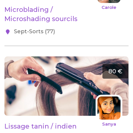
Carole
Microblading /
Microshading sourcils
Sept-Sorts (77)
80 €
Sanya
Lissage tanin / indien