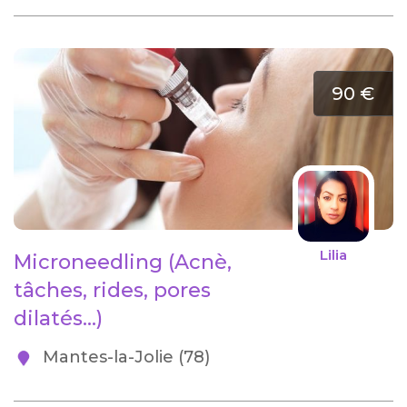
90 €
Lilia
Microneedling (Acnè,
tâches, rides, pores
dilatés...)
Mantes-la-Jolie (78)