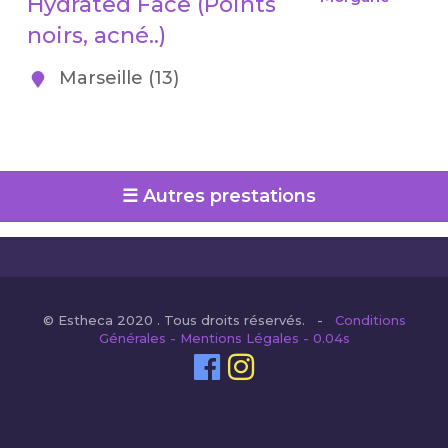
Hydrated Face (Points
noirs, acné..)
Marseille (13)
☰ Autres prestations
© Estheca 2020 . Tous droits réservés. -
Conditions
Générales - Mentions Légales - 0.04s