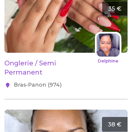
35 €
Delphine
Onglerie / Semi
Permanent
Bras-Panon (974)
38 €