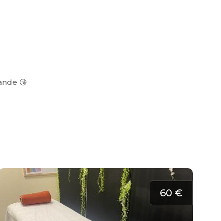
mande 😘
60 €