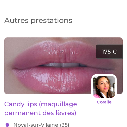
Autres prestations
175 €
Coralie
Candy lips (maquillage
permanent des lèvres)
Noyal-sur-Vilaine (35)