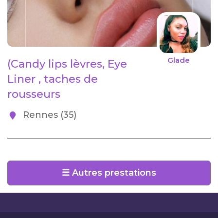
Glade
(Candy lips lèvres, Eye
Liner , taches de
rousseurs
Rennes (35)
☰ Autres prestations