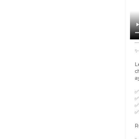
✨
L
c
a
✅
✅
✅
✅
R