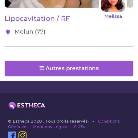
Melissa
Lipocavitation / RF
Melun (77)
☰ Autres prestations
© Estheca 2020 . Tous droits réservés. -
Conditions
Générales - Mentions Légales - 0.03s