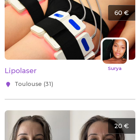
60 €
Surya
Lipolaser
Toulouse (31)
20 €