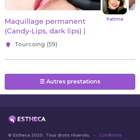
Fatima
Maquillage permanent
(Candy-Lips, dark lips) )
Tourcoing (59)
☰ Autres prestations
© Estheca 2020 . Tous droits réservés. -
Conditions