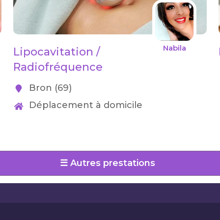
Nabila
Lipocavitation /
Radiofréquence
Bron (69)
Déplacement à domicile
☰ Autres prestations