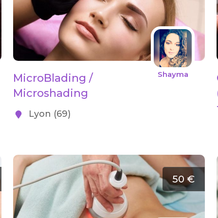
Shayma
MicroBlading /
Microshading
Lyon (69)
50 €