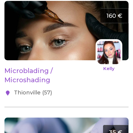
160 €
Kelly
Microblading /
Microshading
Thionville (57)
35 €