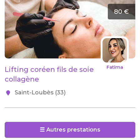
80 €
Fatima
Lifting coréen fils de soie
collagène
Saint-Loubès (33)
☰ Autres prestations