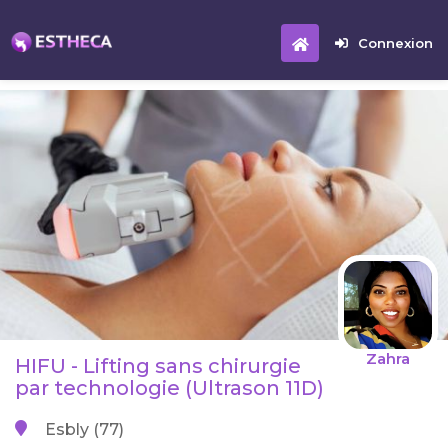
Connexion
Zahra
HIFU - Lifting sans chirurgie
par technologie (Ultrason 11D)
Esbly (77)