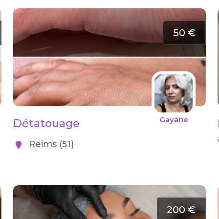
50 €
Gayane
Détatouage
Reims (51)
200 €