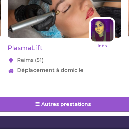
Inès
PlasmaLift
Reims (51)
Déplacement à domicile
☰ Autres prestations