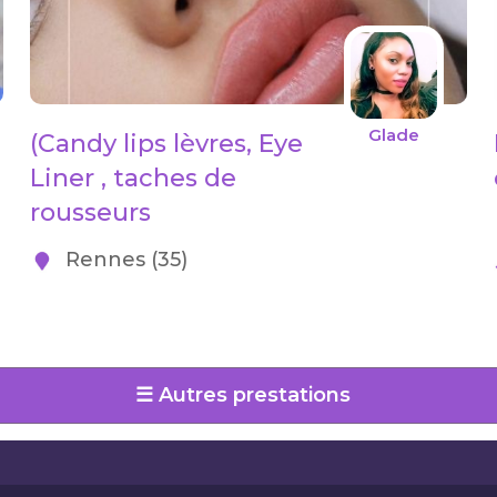
Glade
(Candy lips lèvres, Eye
Liner , taches de
rousseurs
Rennes (35)
☰ Autres prestations