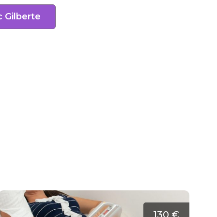
 Gilberte
130 €