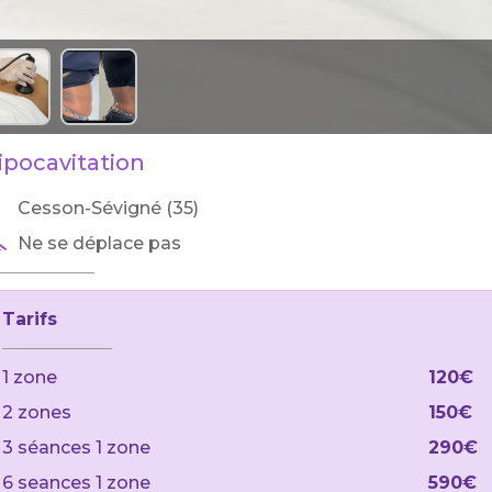
ipocavitation
Cesson-Sévigné (35)
Ne se déplace pas
Tarifs
1 zone
120€
2 zones
150€
3 séances 1 zone
290€
6 seances 1 zone
590€