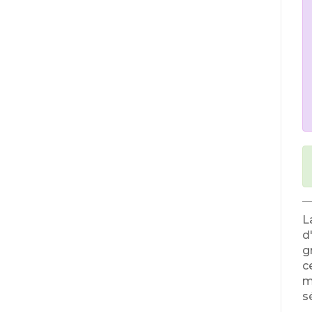
L
d
g
c
m
s