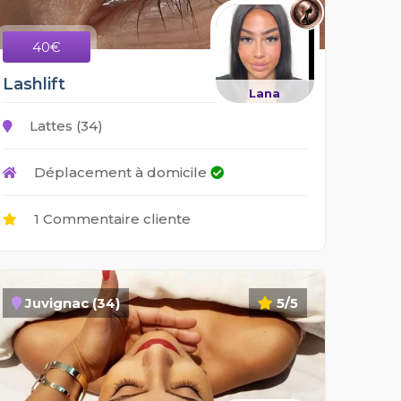
40€
Lashlift
Lana
Lattes (34)
Déplacement à domicile
1 Commentaire cliente
Juvignac (34)
5/5