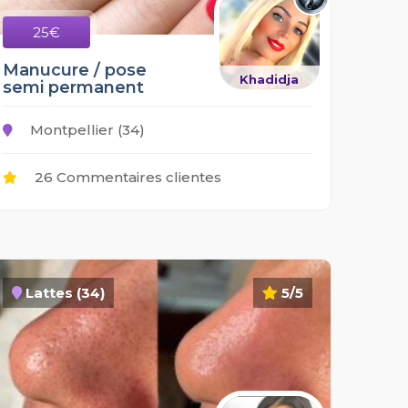
25€
Manucure / pose
Khadidja
semi permanent
Montpellier (34)
26 Commentaires clientes
Lattes (34)
5/5