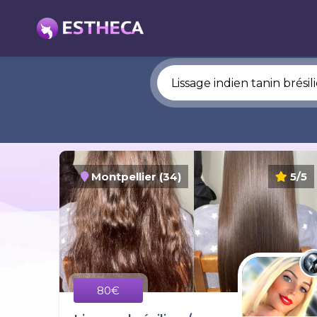
Montpellier (34)
5/5
80€