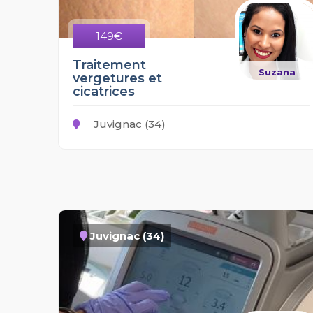
149€
Traitement
Suzana
vergetures et
cicatrices
Juvignac (34)
Juvignac (34)