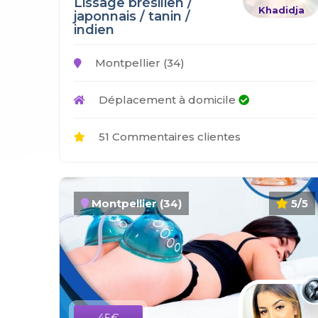
Lissage brésilien /
Khadidja
japonnais / tanin /
indien
Montpellier (34)
Déplacement à domicile
51 Commentaires clientes
Montpellier (34)
5/5
45€