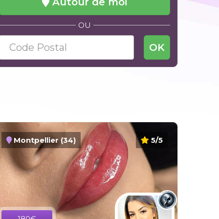
Autour de moi
OU
OK
Montpellier (34)
5/5
180€