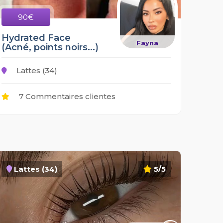
90€
Hydrated Face
Fayna
(Acné, points noirs...)
Lattes (34)
7 Commentaires clientes
Lattes (34)
5/5