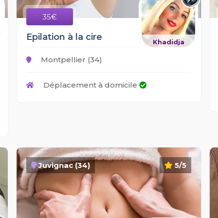
35€
Epilation à la cire
Khadidja
Montpellier (34)
Déplacement à domicile
Juvignac (34)
5/5