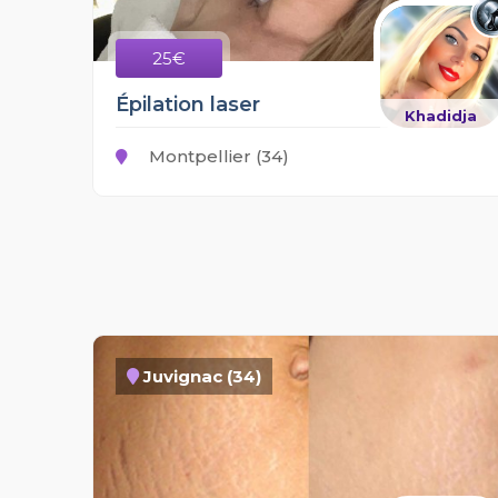
25€
Épilation laser
Khadidja
Montpellier (34)
Juvignac (34)