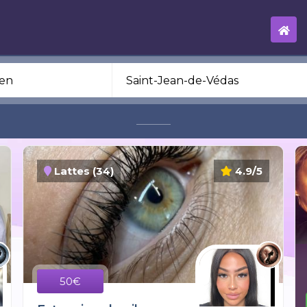
Lattes (34)
4.9/5
50€